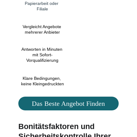
Papierarbeit oder 
persönlich, mit 
Filiale
Papierunterlagen
Vergleicht Angebote 
Bedingungen oft 
mehrerer Anbieter
unklar zu Beginn
Antworten in Minuten 
Lange Wartezeiten 
mit Sofort-
und manuelle Prüfung
Vorqualifizierung
Klare Bedingungen, 
Bietet nur eigene 
keine Kleingedruckten
Produkte an
Das Beste Angebot Finden
Bonitätsfaktoren und 
Sicherheitskontrolle Ihrer 