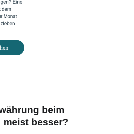
ngen? Eine 
t dem 
ür Monat 
nzleben 
chen
dwährung beim 
 meist besser?