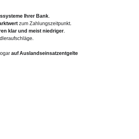
ssysteme Ihrer Bank
.
arktwert
 zum Zahlungszeitpunkt.
n klar und meist niedriger
.
ndleraufschläge.
sogar 
auf Auslandseinsatzentgelte 
ken/ Finanzinstitute
angsam und persönlich, mit 
Papierunterlagen
etet nur eigene Produkte an