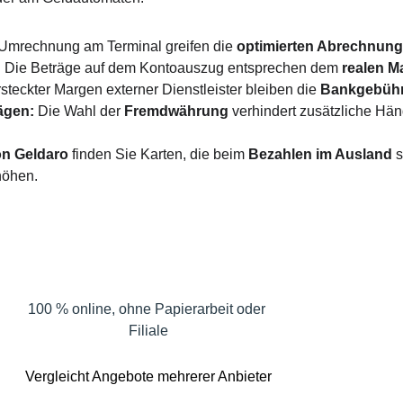
Umrechnung am Terminal greifen die 
optimierten Abrechnung
:
 Die Beträge auf dem Kontoauszug entsprechen dem 
realen M
ersteckter Margen externer Dienstleister bleiben die 
Bankgebühre
ägen:
 Die Wahl der 
Fremdwährung
 verhindert zusätzliche Hä
on Geldaro
 finden Sie Karten, die beim 
Bezahlen im Ausland
 
höhen.
Ban
100 % online, ohne Papierarbeit oder 
L
Filiale
Vergleicht Angebote mehrerer Anbieter
Bi