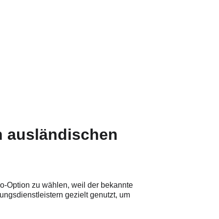
artezeiten und manuelle Prüfung
ngungen oft unklar zu Beginn
n ausländischen 
ro-Option zu wählen, weil der bekannte 
ungsdienstleistern gezielt genutzt, um 