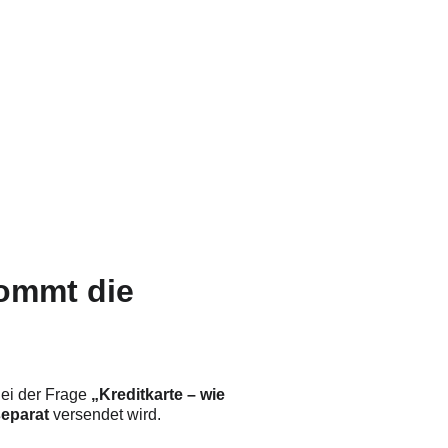
artezeiten und manuelle Prüfung
ngungen oft unklar zu Beginn
ommt die 
Bei der Frage 
„Kreditkarte – wie 
separat
 versendet wird.