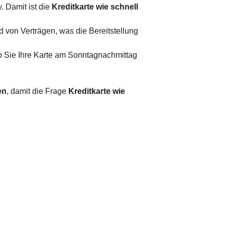
 Damit ist die 
Kreditkarte wie schnell
nd von Verträgen, was die Bereitstellung 
 ob Sie Ihre Karte am Sonntagnachmittag 
en
, damit die Frage 
Kreditkarte wie 
ken/ Finanzinstitute
angsam und persönlich, mit 
Papierunterlagen
etet nur eigene Produkte an